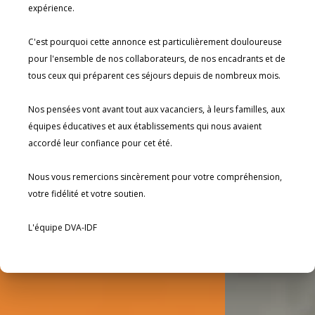
Réservation en ligne
expérience.

RECRUTEMENT
NOUS ORGANISONS DES VACANCES
C'est pourquoi cette annonce est particulièrement douloureuse 
ACTUALITÉS
ADAPTÉES
pour l'ensemble de nos collaborateurs, de nos encadrants et de 
À PROPOS
À L'ATTENTION D'ADULTES PORTEURS
tous ceux qui préparent ces séjours depuis de nombreux mois.

D'UN HANDICAP MENTAL.
Qui nous sommes
Nos pensées vont avant tout aux vacanciers, à leurs familles, aux 
Infos pratiques
équipes éducatives et aux établissements qui nous avaient 
Avis vacanciers
Voir plus
accordé leur confiance pour cet été.

Contactez-nous
Nous vous remercions sincèrement pour votre compréhension, 
votre fidélité et votre soutien.
