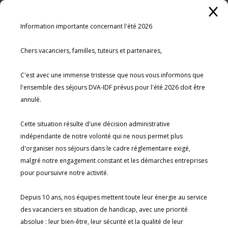
Information importante concernant l'été 2026

Chers vacanciers, familles, tuteurs et partenaires,

09 87 67 92 35
C'est avec une immense tristesse que nous vous informons que 
l'ensemble des séjours DVA-IDF prévus pour l'été 2026 doit être 
Photos de séjours
annulé.

Mon Compte
Cette situation résulte d'une décision administrative 
NOS SÉJOURS
indépendante de notre volonté qui ne nous permet plus 
d'organiser nos séjours dans le cadre réglementaire exigé, 
Séjours Été
malgré notre engagement constant et les démarches entreprises 
Séjours Hiver
pour poursuivre notre activité.

Séjours Sur-mesure
AGENCE DE VOYAGES
RÉSERVATION
Depuis 10 ans, nos équipes mettent toute leur énergie au service 
des vacanciers en situation de handicap, avec une priorité 
SPÉCIALISÉE
Comment réserver
absolue : leur bien-être, leur sécurité et la qualité de leur 