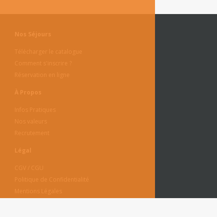
Nos Séjours
Télécharger le catalogue
Comment s'inscrire ?
Réservation en ligne
À Propos
Infos Pratiques
Nos valeurs
Recrutement
Légal
CGV / CGU
Politique de Confidentialité
Mentions Légales